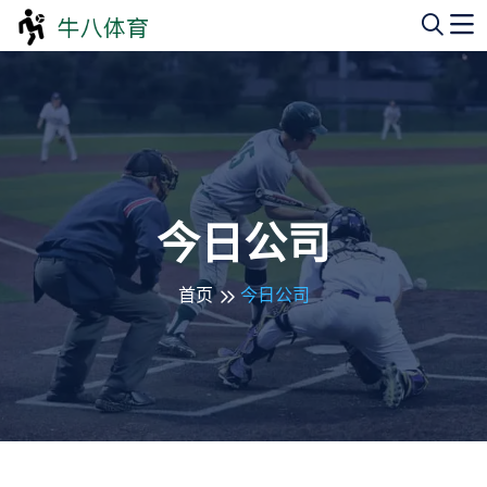
今日公司
首页
今日公司