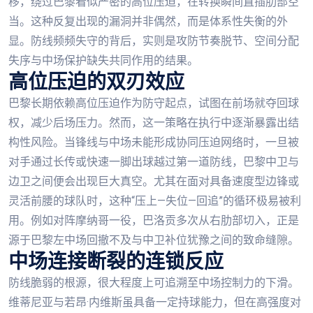
移，绕过巴黎看似严密的高位压迫，在转换瞬间直插肋部空
当。这种反复出现的漏洞并非偶然，而是体系性失衡的外
显。防线频频失守的背后，实则是攻防节奏脱节、空间分配
失序与中场保护缺失共同作用的结果。
高位压迫的双刃效应
巴黎长期依赖高位压迫作为防守起点，试图在前场就夺回球
权，减少后场压力。然而，这一策略在执行中逐渐暴露出结
构性风险。当锋线与中场未能形成协同压迫网络时，一旦被
对手通过长传或快速一脚出球越过第一道防线，巴黎中卫与
边卫之间便会出现巨大真空。尤其在面对具备速度型边锋或
灵活前腰的球队时，这种“压上—失位—回追”的循环极易被利
用。例如对阵摩纳哥一役，巴洛贡多次从右肋部切入，正是
源于巴黎左中场回撤不及与中卫补位犹豫之间的致命缝隙。
中场连接断裂的连锁反应
防线脆弱的根源，很大程度上可追溯至中场控制力的下滑。
维蒂尼亚与若昂·内维斯虽具备一定持球能力，但在高强度对