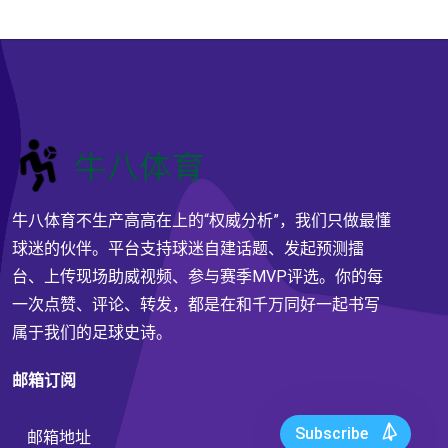
牛八体育不生产高高在上的“权威分析”，我们只做最懂
球迷的伙伴。平台支持球迷自建话题、发起预测擂
台、上传现场助威视频、参与赛季MVP评选。你的每
一次点赞、评论、转发，都是在和千万同好一起书写
属于我们的足球史诗。
邮箱订阅
Subscribe