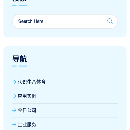
导航
认识
⽜⼋体育
应用实例
今日公司
企业服务