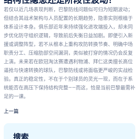
结构性隐患还是阶段性波动？
若仅以近几场表现判断，巴黎防线问题似可归为短期波动；
但结合其战术架构与人员配置的长期趋势，隐患实则根植于
体系设计本身。俱乐部近年来持续强化进攻端投入，却未同
步优化防守组织逻辑，导致前后失衡日益加剧。即便引入新
援或调整阵型，若不从根本上重构攻防转换节奏、明确中场
职责分工、压缩肋部空间漏洞，类似被打穿的情况仍会反复
上演。未来若在欧冠淘汰赛遭遇利物浦、拜仁这类擅长高位
逼抢与快速转换的球队，巴黎防线或将面临更严峻的实战检
验。真正的稳定性，不在于个别球员的灵光一现，而在于系
统能否在高压下保持结构完整——而这，恰是当前巴黎最需补
足的一课。
上一篇
搜索