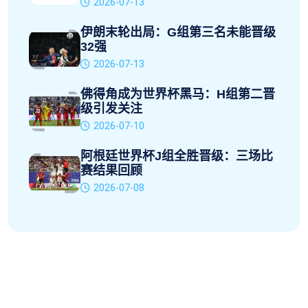
2026-07-13
伊朗末轮出局：G组第三名未能晋级
32强
2026-07-13
佛得角成为世界杯黑马：H组第二晋
级引发关注
2026-07-10
阿根廷世界杯J组全胜晋级：三场比
赛结果回顾
2026-07-08