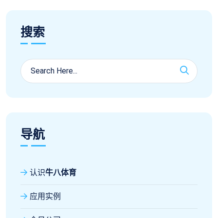
搜索
导航
认识
⽜⼋体育
应用实例