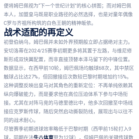
便将姆巴佩视为“下一个世纪计划”的核心拼图；而对姆巴佩
本人，加盟皇马既是职业路径的必然选择，也是对童年偶像
C罗与齐祖所构筑的白色王朝的精神皈依。
战术适配的再定义
初登伯纳乌，姆巴佩并未如外界预期般立即占据绝对主力。
安切洛蒂在2024/25赛季初期更多将其置于左路，与维尼修
斯形成双快翼配置，而非直接顶替本泽马留下的中锋位置。
数据显示，在西甲前10轮，姆巴佩场均触球68次，其中禁区
触球占比达27%，但回撤接应次数较巴黎时期增加约15%。
这种调整反映出皇马对其角色的重新定位：不再单纯依赖其
纵向爆破能力，而是要求他在高位压迫体系下参与中场衔
接。尤其在对阵马竞的马德里德比中，他多次回撤至中场线
接应克罗斯传球，随后突然启动撕裂防线，展现出与以往不
同的战术耐心。
尽管赛季初期进球效率略低于巴黎时期（西甲前15轮打入9
球，同期在法
⽜⼋体育
甲为12球），但姆巴佩的关键传球数