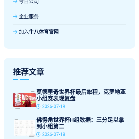
今日公司
企业服务
加入
⽜⼋体育官网
推荐文章
莫德里奇世界杯最后旅程，克罗地亚
小组赛表现复盘
2026-07-19
佛得角世界杯H组数据：三分足以拿
到小组第二
2026-07-18