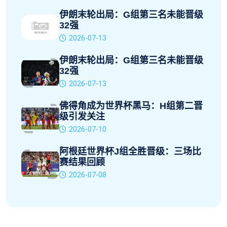
伊朗末轮出局：G组第三名未能晋级
32强
2026-07-13
伊朗末轮出局：G组第三名未能晋级
32强
2026-07-13
佛得角成为世界杯黑马：H组第二晋
级引发关注
2026-07-10
阿根廷世界杯J组全胜晋级：三场比
赛结果回顾
2026-07-08