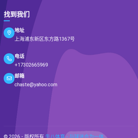
找到我们
地址
上海浦东新区东方路1367号
电话
+17302665969
邮箱
chaste@yahoo.com
© 2026 - 版权所有
⽜⼋体育 - 与球迷合为⼀体