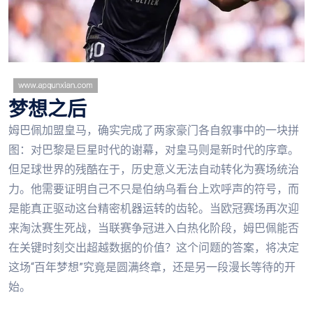
梦想之后
姆巴佩加盟皇马，确实完成了两家豪门各自叙事中的一块拼
图：对巴黎是巨星时代的谢幕，对皇马则是新时代的序章。
但足球世界的残酷在于，历史意义无法自动转化为赛场统治
力。他需要证明自己不只是伯纳乌看台上欢呼声的符号，而
是能真正驱动这台精密机器运转的齿轮。当欧冠赛场再次迎
来淘汰赛生死战，当联赛争冠进入白热化阶段，姆巴佩能否
在关键时刻交出超越数据的价值？这个问题的答案，将决定
这场“百年梦想”究竟是圆满终章，还是另一段漫长等待的开
始。