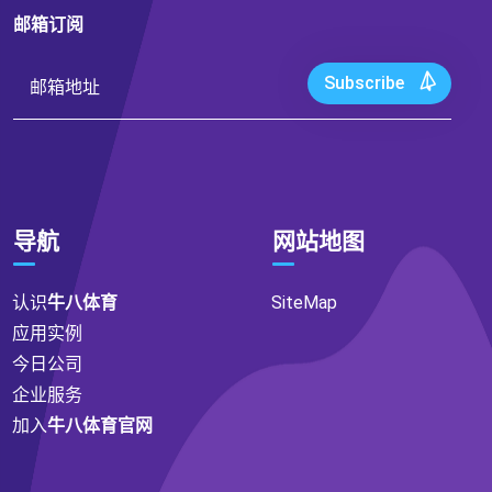
邮箱订阅
Subscribe
导航
网站地图
认识
⽜⼋体育
SiteMap
应用实例
今日公司
企业服务
加入
⽜⼋体育官网