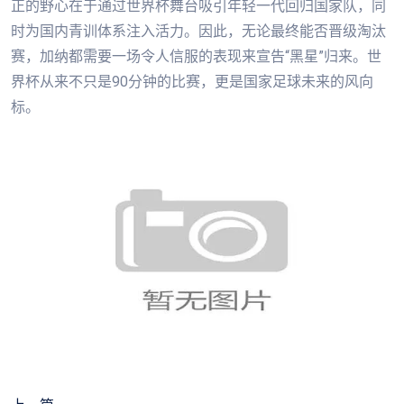
正的野心在于通过世界杯舞台吸引年轻一代回归国家队，同
时为国内青训体系注入活力。因此，无论最终能否晋级淘汰
赛，加纳都需要一场令人信服的表现来宣告“黑星”归来。世
界杯从来不只是90分钟的比赛，更是国家足球未来的风向
标。