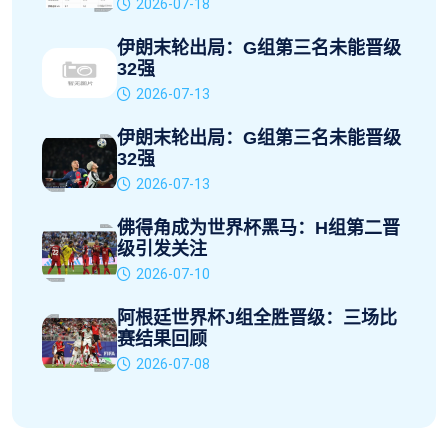
2026-07-18
伊朗末轮出局：G组第三名未能晋级
32强
2026-07-13
伊朗末轮出局：G组第三名未能晋级
32强
2026-07-13
佛得角成为世界杯黑马：H组第二晋
级引发关注
2026-07-10
阿根廷世界杯J组全胜晋级：三场比
赛结果回顾
2026-07-08