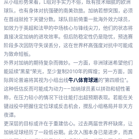
从小组形势来看，L组对手实力不俗，既有技术细腻的欧洲
球队，也有身体对抗强硬的南美劲旅。加纳若想突围，必须
在首战就抢下关键分数。球队目前倚重一批海外效力球员，
如效力于英超和法甲的中场核心与锋线尖刀，他们的状态将
直接决定加纳的进攻效率。但后防稳定性仍是隐忧，预选赛
阶段多次因防守失误丢分，这在世界杯高强度对抗中可能成
为致命短板。
外界对加纳的期待复杂而微妙。一方面，非洲球迷希望他们
能延续“黑星”荣光，至少复制2010年的辉煌；另一方面，国
际舆论普遍将其视为小组出线
⽜⼋体育球迷
的“第四顺位”。
这种低估反而可能成为动力——加纳球员素以拼劲和韧性著
称，在压力较小的情况下往往能打出超预期表现。若能在关
键战役中把握住定位球或反击机会，搅乱小组格局并非天方
夜谭。
更深层的目标或许在于重建信心。过去两届世界杯缺席，让
加纳足球经历了一段低谷期。此次入围本身已是进步，而真