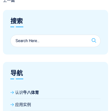
上一篇
搜索
导航
认识
⽜⼋体育
应用实例