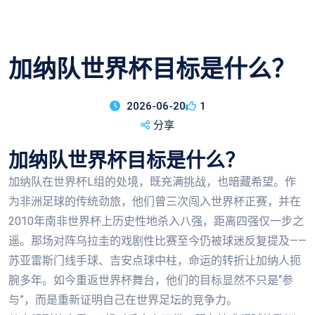
加纳队世界杯目标是什么？
2026-06-20
1
分享
加纳队世界杯目标是什么？
加纳队在世界杯L组的处境，既充满挑战，也暗藏希望。作
为非洲足球的传统劲旅，他们曾三次闯入世界杯正赛，并在
2010年南非世界杯上历史性地杀入八强，距离四强仅一步之
遥。那场对阵乌拉圭的戏剧性比赛至今仍被球迷反复提及——
苏亚雷斯门线手球、吉安点球中柱，命运的转折让加纳人扼
腕多年。如今重返世界杯舞台，他们的目标显然不只是“参
与”，而是重新证明自己在世界足坛的竞争力。