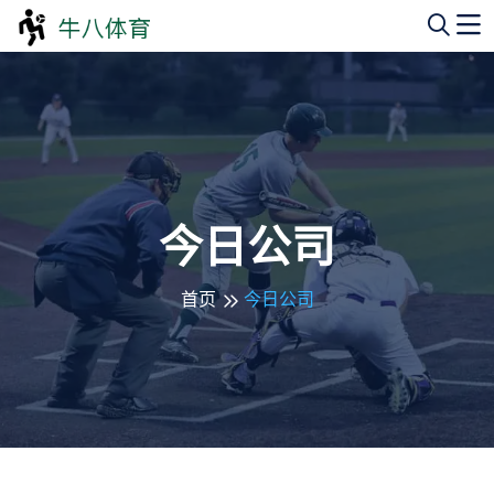
今日公司
首页
今日公司