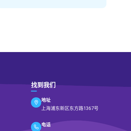
找到我们
地址
上海浦东新区东方路1367号
电话