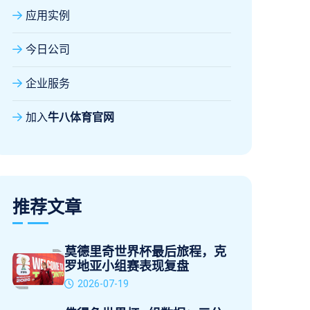
应用实例
今日公司
企业服务
加入
⽜⼋体育官网
推荐文章
莫德里奇世界杯最后旅程，克
罗地亚小组赛表现复盘
2026-07-19