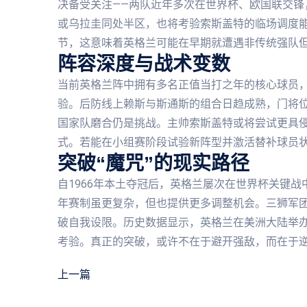
决备受关注——两队近年多次在世界杯、欧国联交
或乌拉圭同处半区，也将考验索斯盖特的临场调度能力
节，这意味着英格兰可能在早期就遭遇非传统强队
阵容深度与战术变数
当前英格兰阵中拥有多名正值当打之年的核心球员
验。后防线上赖斯与斯通斯的组合日趋成熟，门将
国家队磨合仍是挑战。主帅索斯盖特或将尝试更具
式。若能在小组赛阶段试验新阵型并激活替补球员
突破“魔咒”的现实路径
自1966年本土夺冠后，英格兰屡次在世界杯关键战中
年赛制虽更复杂，但也提供更多调整机会。三狮军
破自我设限。历史数据显示，英格兰在美洲大陆举
考验。真正的突破，或许不在于避开强敌，而在于
上一篇