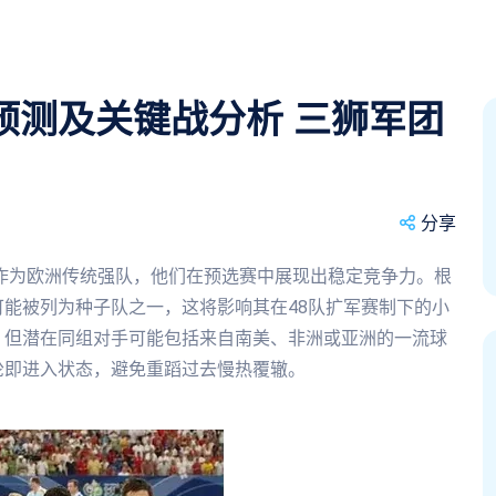
程预测及关键战分析 三狮军团
分享
，作为欧洲传统强队，他们在预选赛中展现出稳定竞争力。根
能被列为种子队之一，这将影响其在48队扩军赛制下的小
，但潜在同组对手可能包括来自南美、非洲或亚洲的一流球
轮即进入状态，避免重蹈过去慢热覆辙。