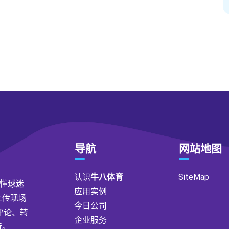
导航
网站地图
认识
⽜⼋体育
SiteMap
最懂球迷
应用实例
上传现场
今日公司
评论、转
企业服务
诗。