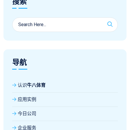
搜索
导航
认识
⽜⼋体育
应用实例
今日公司
企业服务