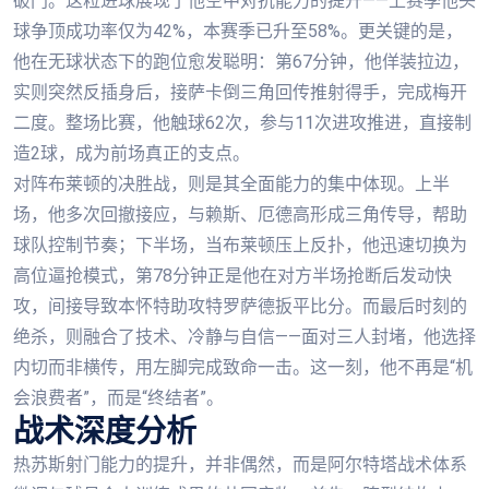
破门。这粒进球展现了他空中对抗能力的提升——上赛季他头
球争顶成功率仅为42%，本赛季已升至58%。更关键的是，
他在无球状态下的跑位愈发聪明：第67分钟，他佯装拉边，
实则突然反插身后，接萨卡倒三角回传推射得手，完成梅开
二度。整场比赛，他触球62次，参与11次进攻推进，直接制
造2球，成为前场真正的支点。
对阵布莱顿的决胜战，则是其全面能力的集中体现。上半
场，他多次回撤接应，与赖斯、厄德高形成三角传导，帮助
球队控制节奏；下半场，当布莱顿压上反扑，他迅速切换为
高位逼抢模式，第78分钟正是他在对方半场抢断后发动快
攻，间接导致本怀特助攻特罗萨德扳平比分。而最后时刻的
绝杀，则融合了技术、冷静与自信——面对三人封堵，他选择
内切而非横传，用左脚完成致命一击。这一刻，他不再是“机
会浪费者”，而是“终结者”。
战术深度分析
热苏斯射门能力的提升，并非偶然，而是阿尔特塔战术体系