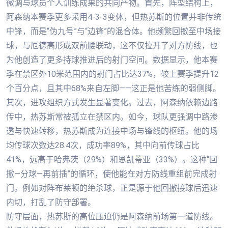
微调与球员个人训练成果的共同产物。首先，阵型结构上，
阿森纳本赛季更多采用4-3-3变体，但热苏斯的位置并非传统
中锋，而是“伪九号”与“边锋”的混合体。他频繁回撤至中场接
球，与厄德高形成双前腰联动，这不仅拉开了对方防线，也
为他创造了更多持球推进后的射门空间。数据显示，他本赛
季在禁区外10米范围内的射门占比达37%，较上赛季提升12
个百分点，且其中68%来自左脚——这正是他苦练的弱侧脚。
其次，进攻组织方式发生显著变化。过去，阿森纳依赖边路
传中，热苏斯常被孤立在禁区内。如今，球队更强调中路渗
透与快速转移，热苏斯成为连接中场与锋线的枢纽。他的场
均传球次数达28.4次，成功率89%，其中向前传球占比
41%，远高于哈弗茨（29%）和恩凯蒂亚（33%）。这种“回
撤—分球—再前插”的循环，使他能在对方防线重组前完成射
门。例如对阵布莱顿的绝杀球，正是源于他回撤接球后迅速
内切，打乱了防守部署。
防守层面，热苏斯的高位压迫仍是阿森纳前场第一道防线。