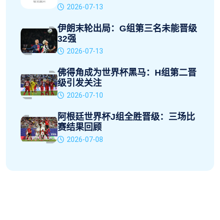
2026-07-13
伊朗末轮出局：G组第三名未能晋级
32强
2026-07-13
佛得角成为世界杯黑马：H组第二晋
级引发关注
2026-07-10
阿根廷世界杯J组全胜晋级：三场比
赛结果回顾
2026-07-08