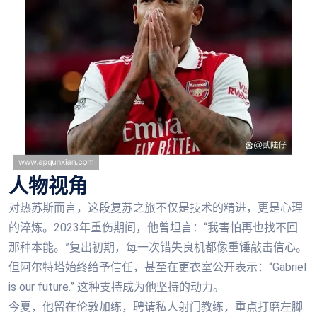
人物视角
对热苏斯而言，这段复苏之旅不仅是技术的精进，更是心理
的淬炼。2023年重伤期间，他曾坦言：“我害怕再也找不回
那种本能。”复出初期，每一次错失良机都像重锤敲击信心。
但阿尔特塔始终给予信任，甚至在更衣室公开表示：“Gabriel
is our future.” 这种支持成为他坚持的动力。
今夏，他留在伦敦加练，聘请私人射门教练，重点打磨左脚