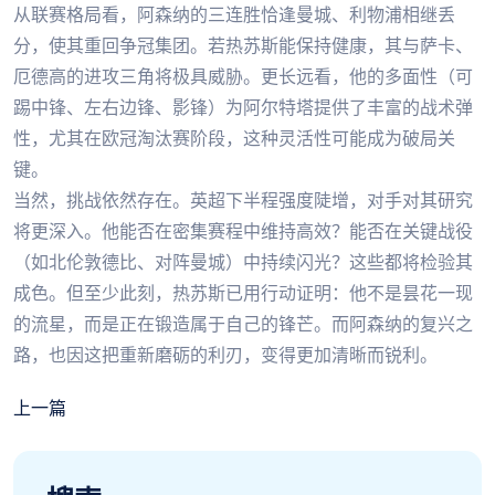
从联赛格局看，阿森纳的三连胜恰逢曼城、利物浦相继丢
分，使其重回争冠集团。若热苏斯能保持健康，其与萨卡、
厄德高的进攻三角将极具威胁。更长远看，他的多面性（可
踢中锋、左右边锋、影锋）为阿尔特塔提供了丰富的战术弹
性，尤其在欧冠淘汰赛阶段，这种灵活性可能成为破局关
键。
当然，挑战依然存在。英超下半程强度陡增，对手对其研究
将更深入。他能否在密集赛程中维持高效？能否在关键战役
（如北伦敦德比、对阵曼城）中持续闪光？这些都将检验其
成色。但至少此刻，热苏斯已用行动证明：他不是昙花一现
的流星，而是正在锻造属于自己的锋芒。而阿森纳的复兴之
路，也因这把重新磨砺的利刃，变得更加清晰而锐利。
上一篇