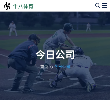
今日公司
首页
今日公司