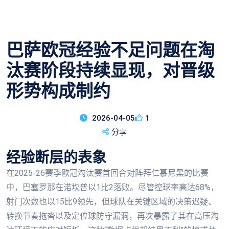
巴萨欧冠经验不足问题在淘
汰赛阶段持续显现，对晋级
形势构成制约
2026-04-05
1
分享
经验断层的表象
在2025-26赛季欧冠淘汰赛首回合对阵拜仁慕尼黑的比赛
中，巴塞罗那在诺坎普以1比2落败。尽管控球率高达68%，
射门次数也以15比9领先，但球队在关键区域的决策迟疑、
转换节奏拖沓以及定位球防守漏洞，再次暴露了其在高压淘