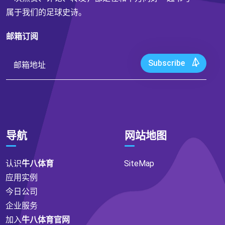
属于我们的足球史诗。
邮箱订阅
Subscribe
导航
网站地图
认识
⽜⼋体育
SiteMap
应用实例
今日公司
企业服务
加入
⽜⼋体育官网