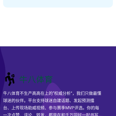
牛八体育不生产高高在上的“权威分析”，我们只做最懂
球迷的伙伴。平台支持球迷自建话题、发起预测擂
台、上传现场助威视频、参与赛季MVP评选。你的每
一次点赞、评论、转发，都是在和千万同好一起书写