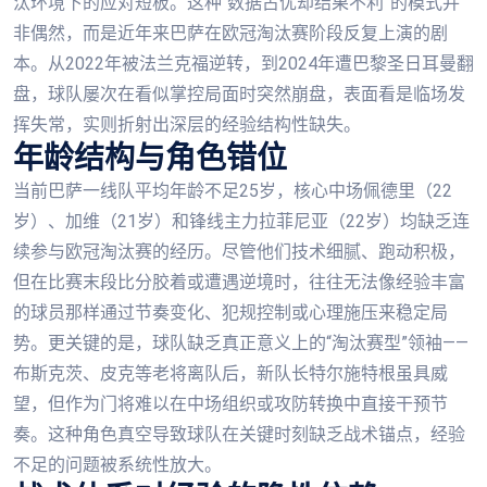
汰环境下的应对短板。这种“数据占优却结果不利”的模式并
非偶然，而是近年来巴萨在欧冠淘汰赛阶段反复上演的剧
本。从2022年被法兰克福逆转，到2024年遭巴黎圣日耳曼翻
盘，球队屡次在看似掌控局面时突然崩盘，表面看是临场发
挥失常，实则折射出深层的经验结构性缺失。
年龄结构与角色错位
当前巴萨一线队平均年龄不足25岁，核心中场佩德里（22
岁）、加维（21岁）和锋线主力拉菲尼亚（22岁）均缺乏连
续参与欧冠淘汰赛的经历。尽管他们技术细腻、跑动积极，
但在比赛末段比分胶着或遭遇逆境时，往往无法像经验丰富
的球员那样通过节奏变化、犯规控制或心理施压来稳定局
势。更关键的是，球队缺乏真正意义上的“淘汰赛型”领袖——
布斯克茨、皮克等老将离队后，新队长特尔施特根虽具威
望，但作为门将难以在中场组织或攻防转换中直接干预节
奏。这种角色真空导致球队在关键时刻缺乏战术锚点，经验
不足的问题被系统性放大。