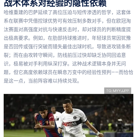
战术体系对经验的隐性依赖
哈维重建的巴萨延续了高位压迫与短传渗透的哲学，这套体
系在联赛中凭借控球优势可有效压制多数对手，但在欧冠淘
汰赛面对高强度对抗与快速反击时，却对球员的判断精度提
出极高要求。例如，在肋部持球推进时，年轻球员常因犹豫
是否回传或强行突破而错失最佳出球时机，导致进攻链条断
裂；而在由攻转守瞬间，防线前压过快却缺乏协同回追意
识，极易被对手利用纵深打穿。这种战术逻辑本身并无问
题，但它高度依赖球员在瞬息万变中的经验性预判——而恰恰
是这一点，当前阵容难以持续兑现。