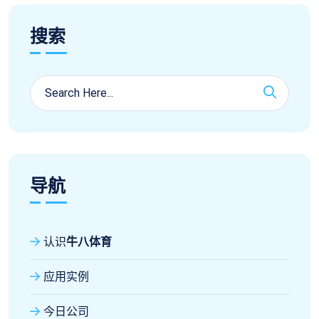
搜索
导航
认识
⽜⼋体育
应用实例
今日公司