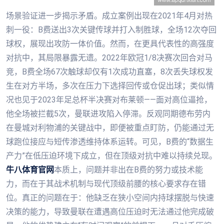
场景验证进一步揭示矛盾。成立案例出现在2021年4月对热
刺一役：B费送出3次关键传球并打入制胜球，全场12次夺回
球权，展现出攻防一体价值。然而，在更具代表性的高强度
对抗中，其局限暴露无遗。2022年欧冠1/8决赛次回合对马
竞，B费全场67次触球却仅有1次成功直塞，8次丢失球权发
生在对方半场，多次在压力下选择回传或仓促出球；类似情
况也见于2023年足总杯半决赛对布莱顿——面对高位逼抢，
他全场被拦截5次，曼联进攻陷入停滞。反观同期德布劳内
在曼城对利物浦的关键战中，即便被重点盯防，仍能通过无
球跑位接应与短传渗透维持体系运转。可见，B费的“数据生
产力”在低压迫环境下成立，但在顶级对抗中难以持续兑现。
⽜⼋体育官网
本质上，问题并非出在B费的努力或技术能
力，而在于其战术机制与现代顶级前腰的核心要求存在错
位。真正的问题在于：他缺乏在狭小空间内持球摆脱与快速
决策的能力，导致曼联在遭遇高位压迫时无法通过他完成破