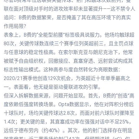
尽管B费常年位居联赛关键传球、射门和触球次数前列，曼
联在面对顶级对手时的进攻效率却未显著提升——这不禁令人
追问：B费的数据繁荣，是否掩盖了其在高压环境下的真实
作用局限？
表象上，B费的“全能型前腰”标签极具说服力。他场均触球超
80次，关键传球数连续三个赛季位列英超前三，且主罚点球
与任意球的稳定性极高。在索尔斯克亚与朗尼克治下，他常
被赋予自由组织权，回撤接应、直塞穿透、远射尝试构成其
标志性输出模式。这种高参与度自然转化为亮眼数据：
2020/21赛季他创造129次机会，为英超近十年单季最高之
一。表面看，他无疑是驱动曼联进攻的引擎。
但深入拆解数据来源，问题开始显现。首先，B费的“创造”高
度依赖低强度转换场景。Opta数据显示，他在对阵积分榜后
十球队时，场均关键传球达2.8次，而面对前六球队时骤降至
1.4次；更关键的是，其直塞成功率在强强对话中不足25%，
远低于德布劳内（约40%）。其次，他的射门选择存在明显