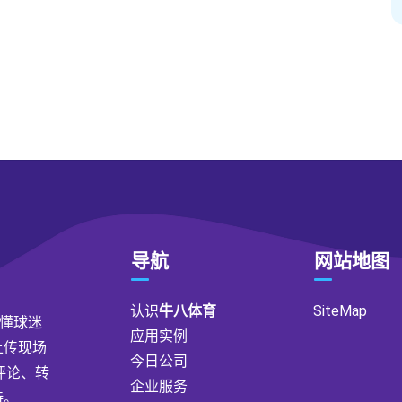
导航
网站地图
认识
⽜⼋体育
SiteMap
最懂球迷
应用实例
上传现场
今日公司
评论、转
企业服务
诗。