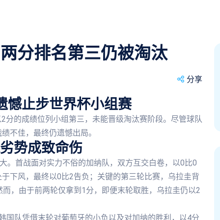
：两分排名第三仍被淘汰
分享
遗憾止步世界杯小组赛
终以2分的成绩位列小组第三，未能晋级淘汰赛阶段。尽管球队
战绩不佳，最终仍遗憾出局。
劣势成致命伤
大。首战面对实力不俗的加纳队，双方互交白卷，以0比0
于下风，最终以0比2告负；关键的第三轮比赛，乌拉圭背
然而，由于前两轮仅拿到1分，即便末轮取胜，乌拉圭仍以2
韩国队凭借末轮对葡萄牙的小负以及对加纳的胜利，以4分