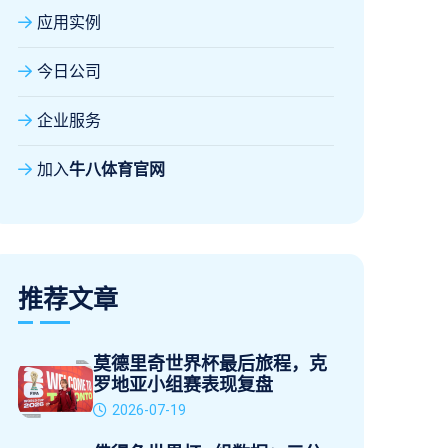
应用实例
今日公司
企业服务
加入
⽜⼋体育官网
推荐文章
莫德里奇世界杯最后旅程，克
罗地亚小组赛表现复盘
2026-07-19