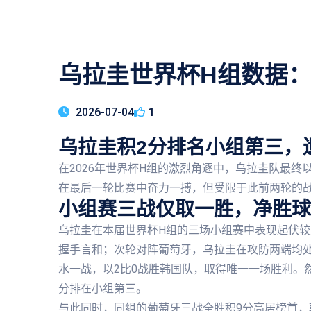
乌拉圭世界杯H组数据
2026-07-04
1
乌拉圭积2分排名小组第三，
在2026年世界杯H组的激烈角逐中，乌拉圭队最
在最后一轮比赛中奋力一搏，但受限于此前两轮的
小组赛三战仅取一胜，净胜球
乌拉圭在本届世界杯H组的三场小组赛中表现起伏较
握手言和；次轮对阵葡萄牙，乌拉圭在攻防两端均处
水一战，以2比0战胜韩国队，取得唯一一场胜利。
分排在小组第三。
与此同时，同组的葡萄牙三战全胜积9分高居榜首，