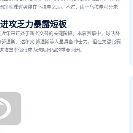
但因净胜球劣势排在乌拉圭之后。不过，由于乌拉圭积分未
进攻乏力暴露短板
圭近年来正处于新老交替的关键阶段。本届赛事中，球队锋
努涅斯、达尔文·努涅斯等人虽具备冲击力，但在关键比赛
，进攻效率偏低成为球队出局的重要原因。