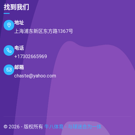
找到我们
地址
上海浦东新区东方路1367号
电话
+17302665969
邮箱
chaste@yahoo.com
© 2026 - 版权所有
⽜⼋体育 - 与球迷合为⼀体