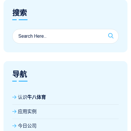
搜索
导航
认识
⽜⼋体育
应用实例
今日公司