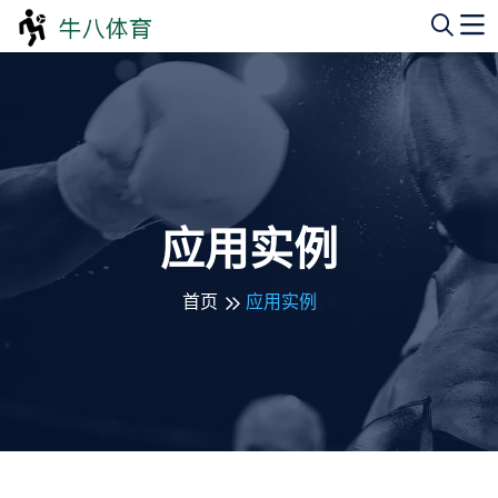
应用实例
首页
应用实例