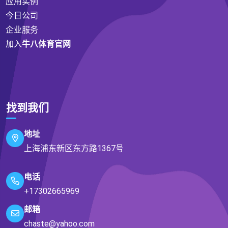
应用实例
今日公司
企业服务
加入
⽜⼋体育官网
找到我们
地址
上海浦东新区东方路1367号
电话
+17302665969
邮箱
chaste@yahoo.com