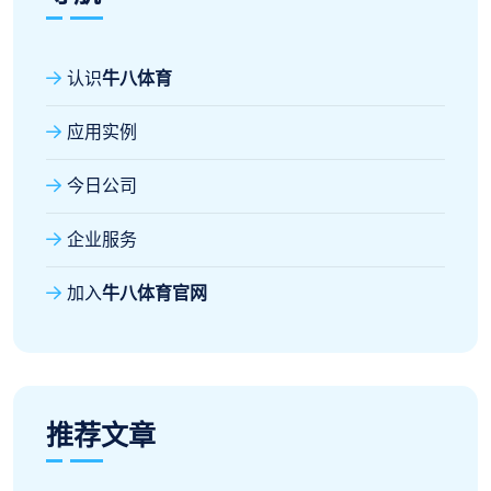
认识
⽜⼋体育
应用实例
今日公司
企业服务
加入
⽜⼋体育官网
推荐文章