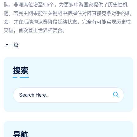
队，非洲席位增至9.5个，为更多中游国家提供了历史性机
遇。若民主刚果能在关键战中把握住对阵直接竞争对手的机
会，并在后续淘汰赛阶段延续状态，完全有可能实现历史性
突破，首次登上世界杯舞台。
上一篇
搜索
导航