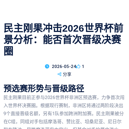
民主刚果冲击2026世界杯前
景分析：能否首次晋级决赛
圈
2026-05-24
1
分享
预选赛形势与晋级路径
民主刚果目前正参与2026世界杯非洲区预选赛，力争首次闯
入世界杯决赛圈。根据现行赛制，非洲区将通过两阶段决出
9个直接晋级名额，另有1队参加跨洲附加赛。民主刚果被分
在C组，同组对手包括摩洛哥、赞比亚、坦桑尼亚、尼日尔