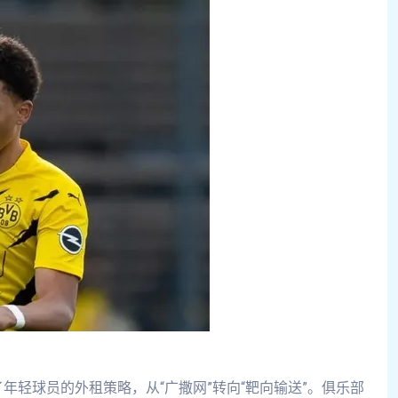
年轻球员的外租策略，从“广撒网”转向“靶向输送”。俱乐部