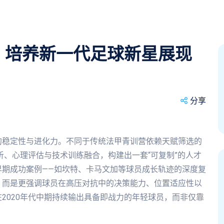
，培养新一代足球新星展现
分享
的稳定性与进化力。不同于传统法甲青训营依赖天赋筛选的
析、心理评估与技术训练融合，构建出一套“可复制”的人才
早期成功案例——如坎特、卡马文加等球员成长轨迹的深度复
，而是更强调球员在高压对抗中的决策能力、位置适应性以
2020年代中期持续输出具备即战力的年轻球员，而非仅靠