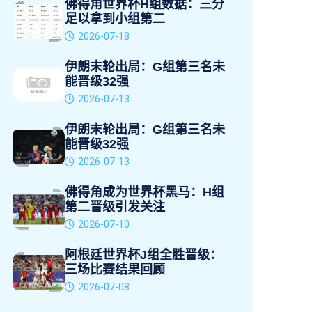
佛得角世界杯H组数据：三分
足以拿到小组第二
2026-07-18
伊朗末轮出局：G组第三名未
能晋级32强
2026-07-13
伊朗末轮出局：G组第三名未
能晋级32强
2026-07-13
佛得角成为世界杯黑马：H组
第二晋级引发关注
2026-07-10
阿根廷世界杯J组全胜晋级：
三场比赛结果回顾
2026-07-08