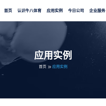
首页
认识
⽜⼋体育
应用实例
今日公司
企业服务
应用实例
首页
应用实例