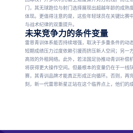
门，其无球跑位与射门选择展现出超越年龄的成熟
体现。更值得注意的是，这些年轻球员在关键比赛
与战术纪律的双重提升。
未来竞争力的条件变量
雷恩青训体系能否持续增强，取决于多重条件的动
短期成绩压力过度依赖引援而挤压新人空间；另一
高效的外租网络。此外，若法国足协推动青训补偿
将获得更大操作空间。但最根本的变量仍在于一线
赛，其青训品牌才能真正形成正向循环。否则，再完
刻，新一代雷恩新星正站在这个临界点上，他们的