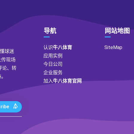
导航
网站地图
认识
⽜⼋体育
SiteMap
最懂球迷
应用实例
上传现场
今日公司
评论、转
企业服务
诗。
加入
⽜⼋体育官网
ribe