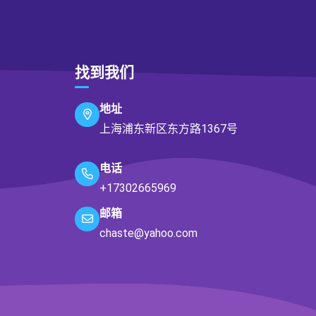
找到我们
地址
上海浦东新区东方路1367号
电话
+17302665969
邮箱
chaste@yahoo.com